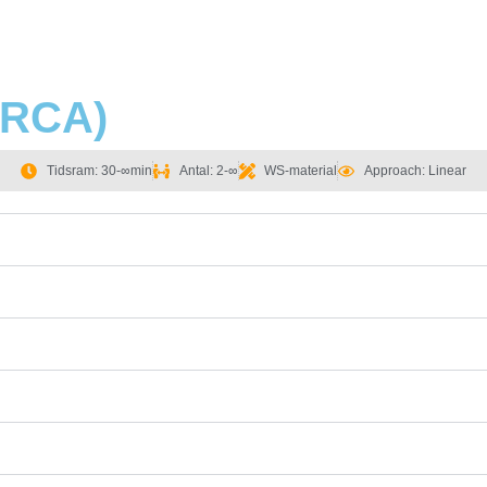
(RCA)
Tidsram: 30-∞min
Antal: 2-∞
WS-material
Approach: Linear